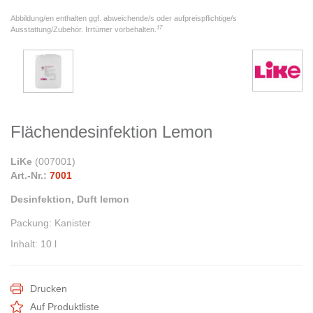
Abbildung/en enthalten ggf. abweichende/s oder aufpreispflichtige/s
17
Ausstattung/Zubehör. Irrtümer vorbehalten.
Flächendesinfektion Lemon
LiKe
(
007001
)
Art.-Nr.:
7001
Desinfektion, Duft lemon
Packung
:
Kanister
Inhalt
:
10 l
Drucken
Auf Produktliste