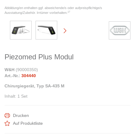
Abbildung/en enthalten ggf. abweichende/s oder aufpreispflichtige/s
17
Ausstattung/Zubehör. Irrtümer vorbehalten.
Piezomed Plus Modul
W&H
(
90000350
)
Art.-Nr.:
304440
Chirurgiegerät, Typ SA-435 M
Inhalt
:
1 Set
Drucken
Auf Produktliste