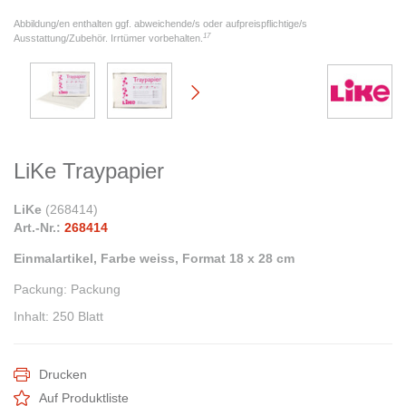
Abbildung/en enthalten ggf. abweichende/s oder aufpreispflichtige/s
17
Ausstattung/Zubehör. Irrtümer vorbehalten.
LiKe Traypapier
LiKe
(
268414
)
Art.-Nr.:
268414
Einmalartikel, Farbe weiss, Format 18 x 28 cm
Packung
:
Packung
Inhalt
:
250 Blatt
Drucken
Auf Produktliste