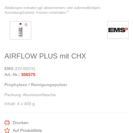
Abbildung/en enthalten ggf. abweichende/s oder aufpreispflichtige/s
17
Ausstattung/Zubehör. Irrtümer vorbehalten.
AIRFLOW PLUS mit CHX
EMS
(
DV-082/X
)
Art.-Nr.:
306570
Prophylaxe / Reinigungspulver
Packung
:
Aluminiumflasche
Inhalt
:
4 x 400 g
Drucken
Auf Produktliste