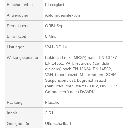
Beschaffenheit
Flüssigkeit
Anwendung
Abformdesinfektion
Produktserie
ORBI-Sept
Einwirkzeit
5 Min.
Listungen
VAH-/DGHM
Wirkungsspektrum
Bakterizid (inkl. MRSA) nach, EN 13727,
EN 14561, VAH, levurozid (Candida
albicans) nach EN 13624, EN 14562,
VAH, tuberkulozid (M. terrae) im DGHM-
Suspensionstest, begrenzt viruzid
(behüllten Viren wie z.B. HBV, HIV, HCV,
Coronaviren) nach DVV/RKI
Packung
Flasche
Inhalt
2,5 l
Geeignet für
Ultraschallbad