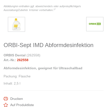
Abbildung/en enthalten ggf. abweichende/s oder aufpreispflichtige/s
17
Ausstattung/Zubehör. Irrtümer vorbehalten.
ORBI-Sept IMD Abformdesinfektion
ORBIS Dental
(
262558
)
Art.-Nr.:
262558
Abformdesinfektion, geeignet für Ultraschallbad
Packung
:
Flasche
Inhalt
:
2,5 l
Drucken
Auf Produktliste