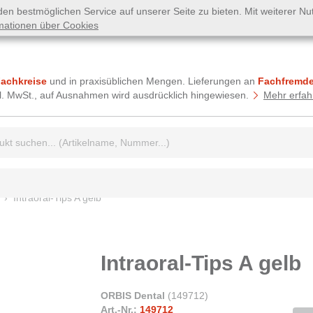
n bestmöglichen Service auf unserer Seite zu bieten. Mit weiterer N
mationen über Cookies
Fachkreise
und in praxisüblichen Mengen. Lieferungen an
Fachfremde
tzl. MwSt., auf Ausnahmen wird ausdrücklich hingewiesen.
Mehr erfah
griff:
Intraoral-Tips A gelb
Intraoral-Tips A gelb
ORBIS Dental
(
149712
)
Art.-Nr.:
149712