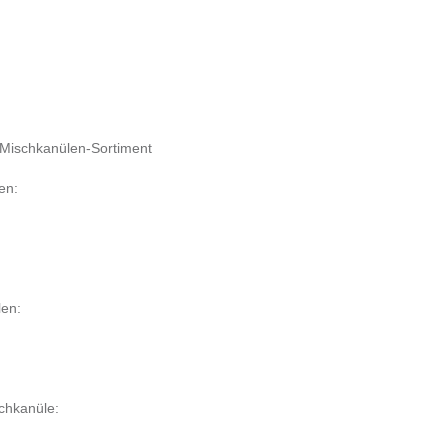
l Mischkanülen-Sortiment
en:
len:
schkanüle: