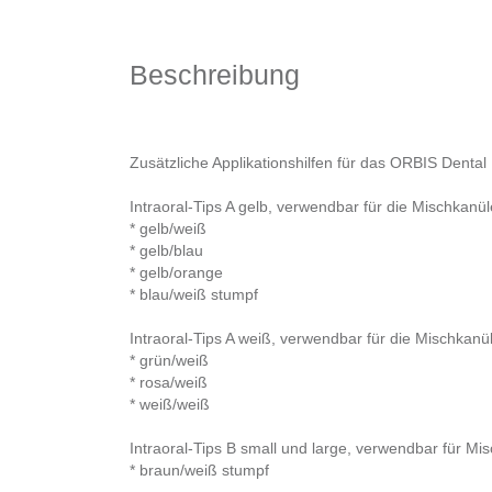
Beschreibung
Zusätzliche Applikationshilfen für das ORBIS Denta
Intraoral-Tips A gelb, verwendbar für die Mischkanül
* gelb/weiß
* gelb/blau
* gelb/orange
* blau/weiß stumpf
Intraoral-Tips A weiß, verwendbar für die Mischkanü
* grün/weiß
* rosa/weiß
* weiß/weiß
Intraoral-Tips B small und large, verwendbar für Mi
* braun/weiß stumpf