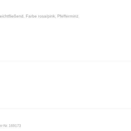
eichtfließend, Farbe rosa/pink, Pfefferminz
er-Nr. 169173