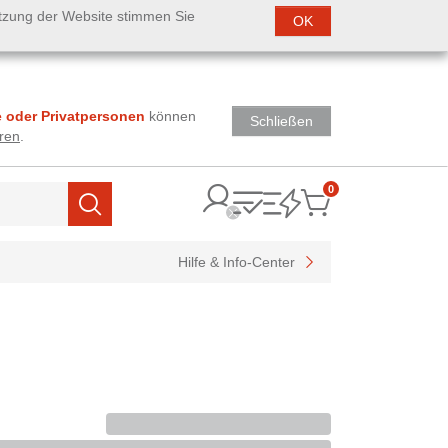
utzung der Website stimmen Sie
OK
 oder Privatpersonen
können
Schließen
ren
.
0
Items
Suchen
Hilfe & Info-Center