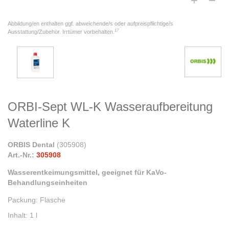
Abbildung/en enthalten ggf. abweichende/s oder aufpreispflichtige/s
17
Ausstattung/Zubehör. Irrtümer vorbehalten.
ORBI-Sept WL-K Wasseraufbereitung
Waterline K
ORBIS Dental
(
305908
)
Art.-Nr.:
305908
Wasserentkeimungsmittel, geeignet für KaVo-
Behandlungseinheiten
Packung
:
Flasche
Inhalt
:
1 l