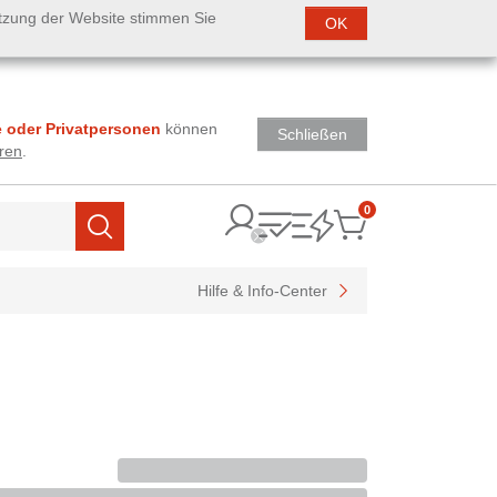
utzung der Website stimmen Sie
OK
 oder Privatpersonen
können
Schließen
ren
.
0
Items
Suchen
Hilfe & Info-Center