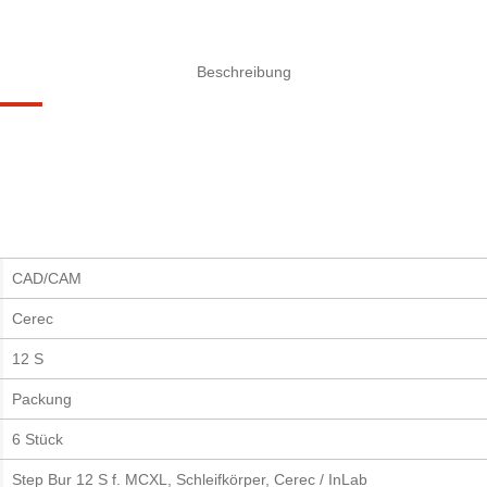
Beschreibung
CAD/CAM
Cerec
12 S
Packung
6 Stück
Step Bur 12 S f. MCXL, Schleifkörper, Cerec / InLab