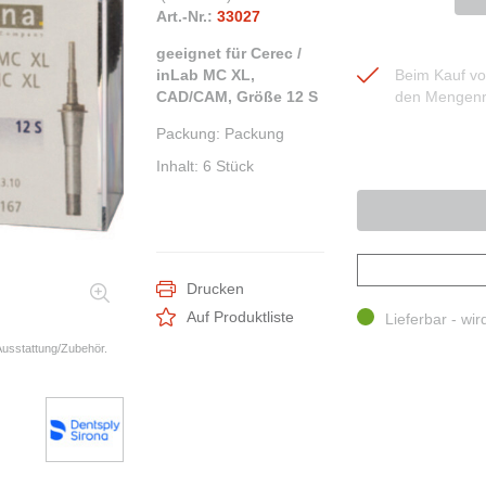
Art.-Nr.:
33027
geeignet für Cerec /
inLab MC XL,
Beim Kauf von
CAD/CAM, Größe 12 S
den Mengenr
Packung
:
Packung
Inhalt
:
6 Stück
Drucken
Auf Produktliste
Lieferbar - wir
 Ausstattung/Zubehör.