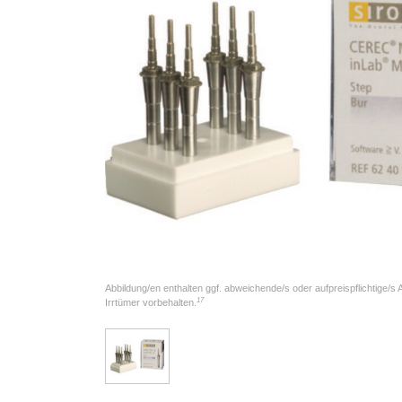
Abbildung/en enthalten ggf. abweichende/s oder aufpreispflichtige/s
17
Irrtümer vorbehalten.