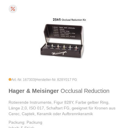
Art.-Nr. 167303
|
Hersteller-Nr. 828Y017 FG
Hager & Meisinger
Occlusal Reduction
Rotierende Instrumente, Figur 828Y, Farbe gelber Ring,
Länge 2,0, ISO 017, Schaftart FG, geeignet für Kronen aus
Cerec, Captek, Keramik oder Aufbrennkeramik
Packung: Packung