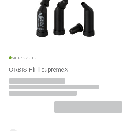
Art.-Nr. 275918
ORBIS HiFil supremeX