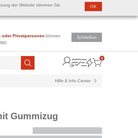
utzung der Website stimmen Sie
OK
 oder Privatpersonen
können
Schließen
ren
.
0
Items
Suchen
Hilfe & Info-Center
mit Gummizug