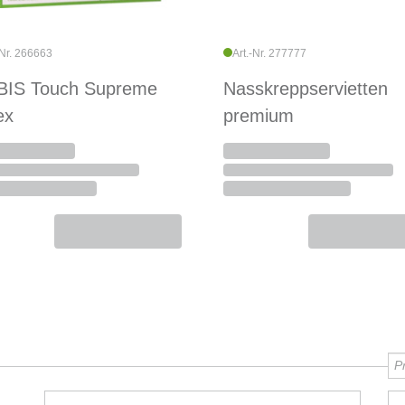
-Nr. 266663
Art.-Nr. 277777
IS Touch Supreme
Nasskreppservietten
ex
premium