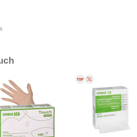
B)
auch